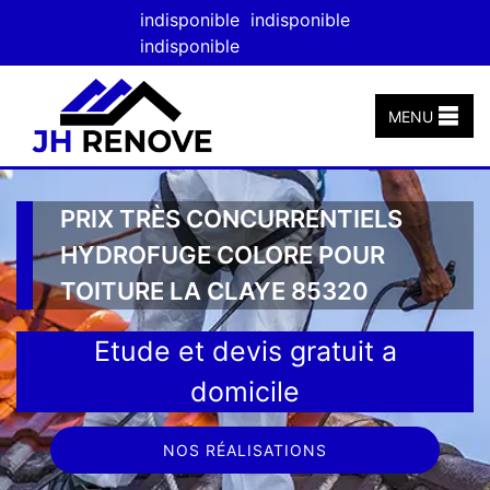
indisponible
indisponible
indisponible
MENU
PRIX TRÈS CONCURRENTIELS
HYDROFUGE COLORE POUR
TOITURE LA CLAYE 85320
Etude et devis gratuit a
domicile
NOS RÉALISATIONS