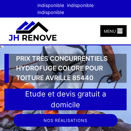
indisponible
indisponible
indisponible
MENU
PRIX TRÈS CONCURRENTIELS
HYDROFUGE COLORE POUR
TOITURE AVRILLE 85440
Etude et devis gratuit a
domicile
NOS RÉALISATIONS