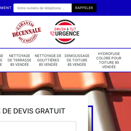
EMENT
HYDROFUGE
GE
NETTOYAGE
NETTOYAGE DE
DEMOUSSAGE
COLORE POUR
DE
DE TERRASSE
GOUTTIÈRES
DE TOITURE
TOITURE 85
E
85 VENDÉE
85 VENDÉE
85 VENDÉE
VENDÉE
DE DEVIS GRATUIT