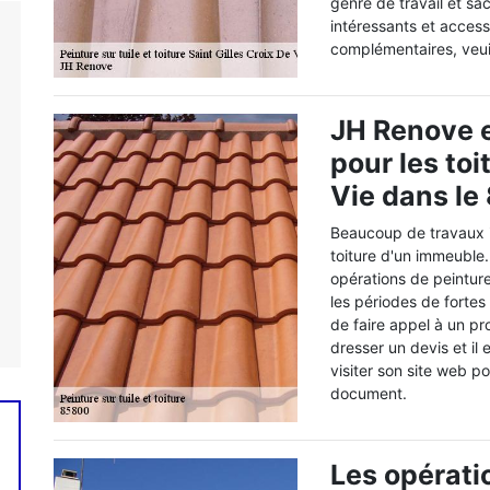
genre de travail et sa
intéressants et acces
complémentaires, veui
JH Renove e
pour les toi
Vie dans le
Beaucoup de travaux i
toiture d'un immeuble.
opérations de peinture
les périodes de fortes
de faire appel à un pr
dresser un devis et il
visiter son site web p
document.
Les opérati