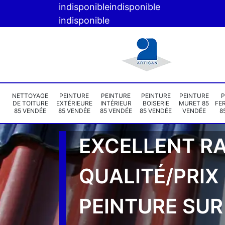
indisponible
indisponible
indisponible
NETTOYAGE
PEINTURE
PEINTURE
PEINTURE
PEINTURE
P
DE TOITURE
EXTÉRIEURE
INTÉRIEUR
BOISERIE
MURET 85
FE
85 VENDÉE
85 VENDÉE
85 VENDÉE
85 VENDÉE
VENDÉE
8
EXCELLENT R
QUALITÉ/PRIX
PEINTURE SUR 