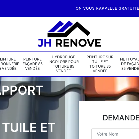
ON VOUS RAPPELLE GRATUIT
HYDROFUGE
PEINTURE SUR
EINTURE
PEINTURE
NETTOYA
INCOLORE POUR
TUILE ET
RRONNERIE
FAÇADE 85
DE FAÇA
TOITURE 85
TOITURE 85
5 VENDÉE
VENDÉE
85 VENDÉ
VENDÉE
VENDÉE
APPORT
DEMANDE 
TUILE ET