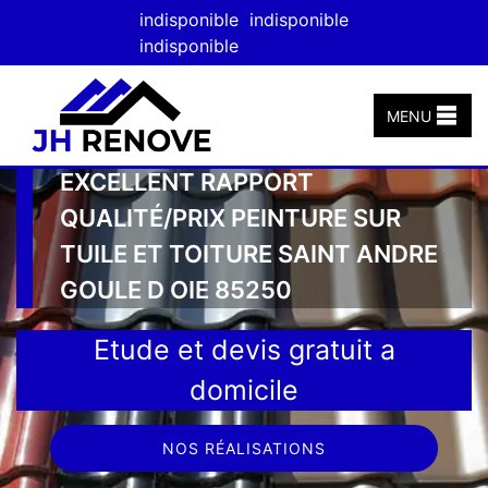
indisponible
indisponible
indisponible
MENU
EXCELLENT RAPPORT
QUALITÉ/PRIX PEINTURE SUR
TUILE ET TOITURE SAINT ANDRE
GOULE D OIE 85250
Etude et devis gratuit a
domicile
NOS RÉALISATIONS