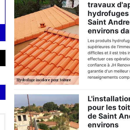
travaux d'a
hydrofuges 
Saint Andre
environs da
Les produits hydrofuge
supérieures de l'immeu
difficiles et il est tr
effectuer ces opérati
confiance à JH Renove
garantie d'un meilleur
renseignements complé
L'installat
pour les toi
de Saint An
environs