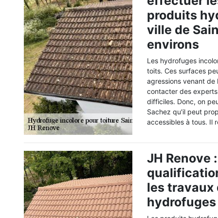
effectuer l
produits hy
ville de Sai
environs
Les hydrofuges incolor
toits. Ces surfaces pe
agressions venant de l'
contacter des experts 
difficiles. Donc, on p
Sachez qu'il peut prop
accessibles à tous. Il
JH Renove :
qualificatio
les travaux
hydrofuges 