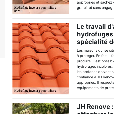
appropriés et sachez q
gratuit et sans engag
Le travail d
hydrofuges i
spécialité 
Les maisons qui se si
à protéger. En fait, il
produits. Il est possi
hydrofuges incolores. P
les profanes doivent s
confiance à JH Renove.
appropriés. Il respecte
équipements de protect
JH Renove :