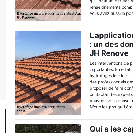
qu'il peut utiliser des
renseignements complé
Vous avez aussi la poss
L'applicati
: un des d
JH Renove
Les interventions de p
importantes. En effet, i
hydrofuges incolores. P
des professionnels de
proposer de faire co
contacter des experts
pouvons vous conseill
N'oubliez pas qu'il ét
Qui a les ca