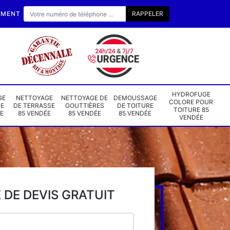
EMENT
HYDROFUGE
GE
NETTOYAGE
NETTOYAGE DE
DEMOUSSAGE
COLORE POUR
DE
DE TERRASSE
GOUTTIÈRES
DE TOITURE
TOITURE 85
E
85 VENDÉE
85 VENDÉE
85 VENDÉE
VENDÉE
DE DEVIS GRATUIT