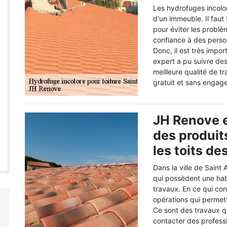
Les hydrofuges incolor
d'un immeuble. Il faut
pour éviter les problè
confiance à des person
Donc, il est très impo
expert a pu suivre des
meilleure qualité de t
gratuit et sans engag
JH Renove e
des produit
les toits d
Dans la ville de Saint
qui possèdent une habi
travaux. En ce qui conc
opérations qui permett
Ce sont des travaux qu
contacter des professi