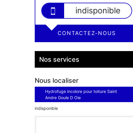
indisponible
CONTACTEZ-NOUS
Nos services
Nous localiser
Hydrofuge incolore pour toiture Saint
Andre Goule D Oie
indisponible