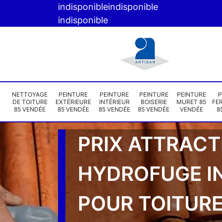
indisponible
indisponible
indisponible
NETTOYAGE
PEINTURE
PEINTURE
PEINTURE
PEINTURE
P
DE TOITURE
EXTÉRIEURE
INTÉRIEUR
BOISERIE
MURET 85
FE
85 VENDÉE
85 VENDÉE
85 VENDÉE
85 VENDÉE
VENDÉE
8
PRIX ATTRACT
HYDROFUGE I
POUR TOITURE