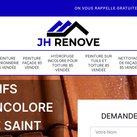
ON VOUS RAPPELLE GRATUIT
HYDROFUGE
PEINTURE SUR
EINTURE
PEINTURE
NETTOYA
INCOLORE POUR
TUILE ET
RRONNERIE
FAÇADE 85
DE FAÇA
TOITURE 85
TOITURE 85
5 VENDÉE
VENDÉE
85 VENDÉ
VENDÉE
VENDÉE
IFS
NCOLORE
DEMANDE 
 SAINT