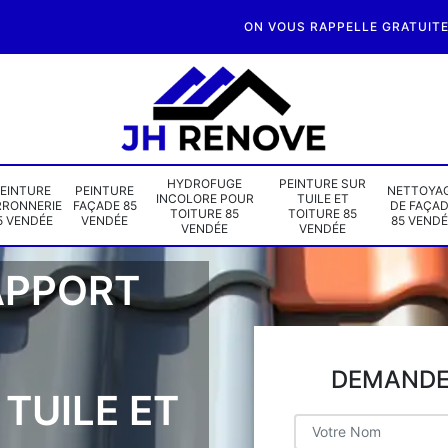
ON VOUS RAPPELLE GRATUIT
HYDROFUGE
PEINTURE SUR
EINTURE
PEINTURE
NETTOYA
INCOLORE POUR
TUILE ET
RRONNERIE
FAÇADE 85
DE FAÇA
TOITURE 85
TOITURE 85
5 VENDÉE
VENDÉE
85 VENDÉ
VENDÉE
VENDÉE
APPORT
DEMANDE 
TUILE ET