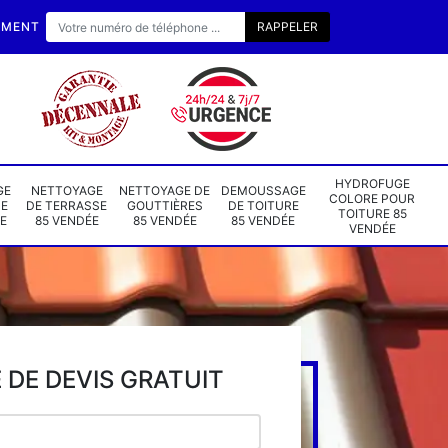
EMENT
HYDROFUGE
GE
NETTOYAGE
NETTOYAGE DE
DEMOUSSAGE
COLORE POUR
DE
DE TERRASSE
GOUTTIÈRES
DE TOITURE
TOITURE 85
E
85 VENDÉE
85 VENDÉE
85 VENDÉE
VENDÉE
DE DEVIS GRATUIT