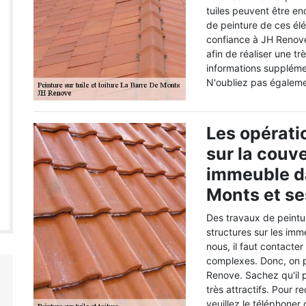
tuiles peuvent être en
de peinture de ces él
confiance à JH Renove. 
afin de réaliser une tr
informations supplémen
N'oubliez pas égalemen
Les opérati
sur la couve
immeuble da
Monts et se
Des travaux de peintu
structures sur les imm
nous, il faut contacter
complexes. Donc, on p
Renove. Sachez qu'il p
très attractifs. Pour 
veuillez le téléphoner