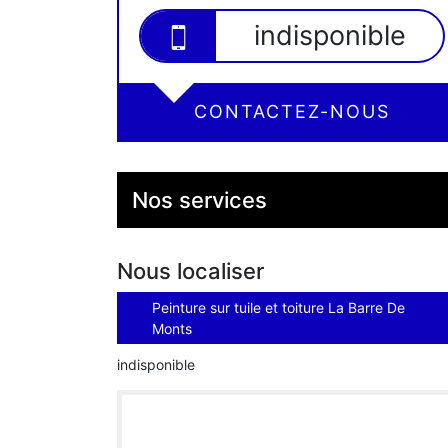
indisponible
CONTACTEZ-NOUS
Nos services
Nous localiser
Peinture sur tuile et toiture La Barre De
Monts
indisponible