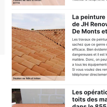
La peinture 
de JH Renov
De Monts et
Les travaux de peintur
sachez que ce genre d
efficace. Bien évidemm
dangereuses et il est 
matière. Donc, on peu
a tous les équipements
Si vous voulez des re
téléphoner directemen
Les opérati
toits des m
dans le 855