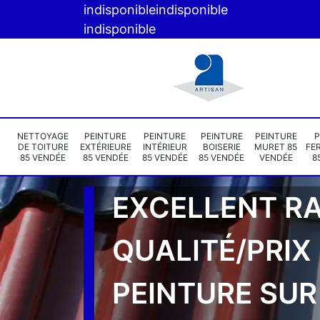
indisponible
indisponible
indisponible
NETTOYAGE
PEINTURE
PEINTURE
PEINTURE
PEINTURE
P
DE TOITURE
EXTÉRIEURE
INTÉRIEUR
BOISERIE
MURET 85
FE
85 VENDÉE
85 VENDÉE
85 VENDÉE
85 VENDÉE
VENDÉE
8
EXCELLENT R
QUALITÉ/PRIX
PEINTURE SUR 