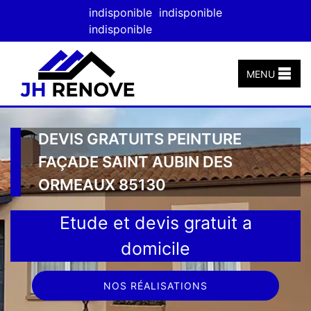
indisponible
indisponible
indisponible
MENU
DEVIS GRATUITS PEINTURE
FAÇADE SAINT AUBIN DES
ORMEAUX 85130
Etude et devis gratuit a
domicile
NOS RÉALISATIONS