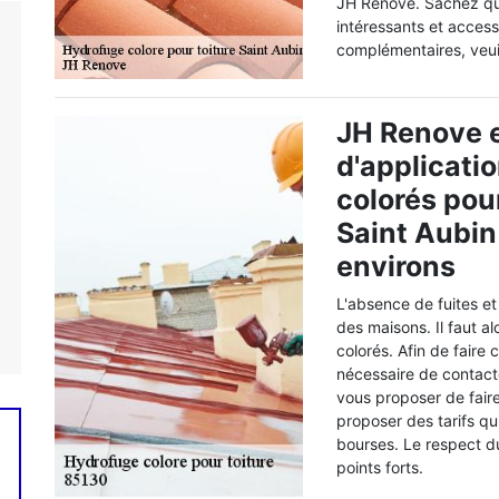
JH Renove. Sachez qu'i
intéressants et access
complémentaires, veui
JH Renove e
d'applicati
colorés pour
Saint Aubin
environs
L'absence de fuites et 
des maisons. Il faut a
colorés. Afin de faire c
nécessaire de contact
vous proposer de fair
proposer des tarifs qui
bourses. Le respect du 
points forts.