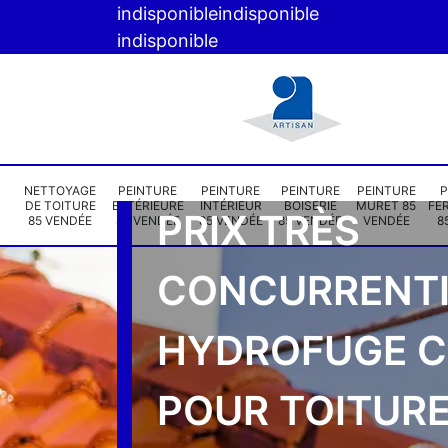
indisponible
indisponible
indisponible
NETTOYAGE
PEINTURE
PEINTURE
PEINTURE
PEINTURE
P
DE TOITURE
EXTÉRIEURE
INTÉRIEUR
BOISERIE
MURET 85
FE
PRIX TRÈS
85 VENDÉE
85 VENDÉE
85 VENDÉE
85 VENDÉE
VENDÉE
8
CONCURRENTI
HYDROFUGE 
POUR TOITURE