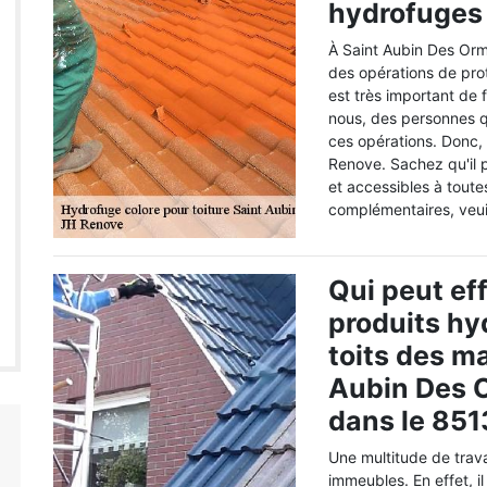
hydrofuges c
À Saint Aubin Des Orme
des opérations de prote
est très important de 
nous, des personnes qu
ces opérations. Donc,
Renove. Sachez qu'il p
et accessibles à toute
complémentaires, veui
Qui peut eff
produits hy
toits des ma
Aubin Des 
dans le 85
Une multitude de trava
immeubles. En effet, il