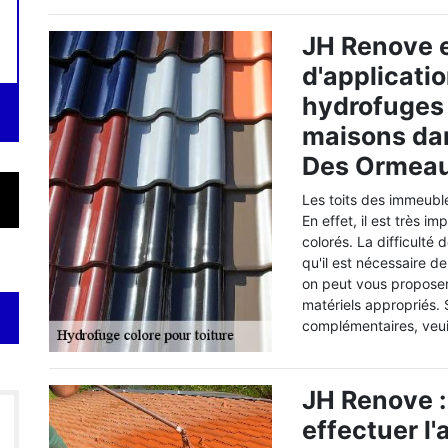
JH Renove e
d'applicatio
hydrofuges c
maisons dan
Des Ormeaux
Les toits des immeubl
En effet, il est très i
colorés. La difficulté
qu'il est nécessaire d
on peut vous proposer 
matériels appropriés.
complémentaires, veui
JH Renove :
effectuer l'