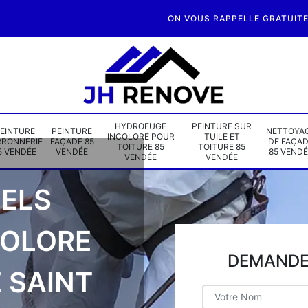
ON VOUS RAPPELLE GRATUIT
HYDROFUGE
PEINTURE SUR
EINTURE
PEINTURE
NETTOYA
INCOLORE POUR
TUILE ET
RRONNERIE
FAÇADE 85
DE FAÇA
TOITURE 85
TOITURE 85
5 VENDÉE
VENDÉE
85 VENDÉ
VENDÉE
VENDÉE
ELS
COLORE
DEMANDE 
 SAINT