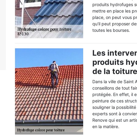
produits hydrofuges su
mettre en place les pr
place, on peut vous p
qu'il peut proposer des
toutes les bourses.
Les interve
produits hy
de la toitu
Dans la ville de Sain
conseillons de tout fai
protégée. En effet, il 
peinture de ces struct
souligner la possibilit
experts sont à convie
Renove qui est un art
en la matière.