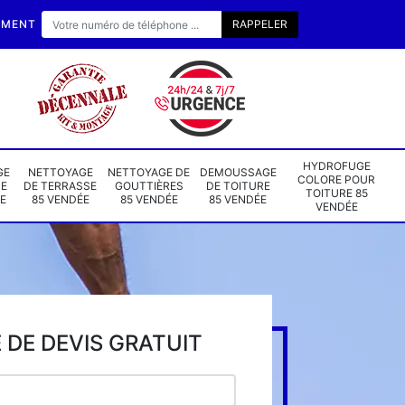
EMENT
HYDROFUGE
GE
NETTOYAGE
NETTOYAGE DE
DEMOUSSAGE
COLORE POUR
DE
DE TERRASSE
GOUTTIÈRES
DE TOITURE
TOITURE 85
E
85 VENDÉE
85 VENDÉE
85 VENDÉE
VENDÉE
DE DEVIS GRATUIT