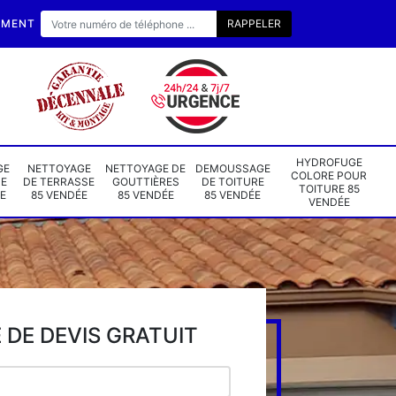
EMENT
HYDROFUGE
GE
NETTOYAGE
NETTOYAGE DE
DEMOUSSAGE
COLORE POUR
DE
DE TERRASSE
GOUTTIÈRES
DE TOITURE
TOITURE 85
E
85 VENDÉE
85 VENDÉE
85 VENDÉE
VENDÉE
DE DEVIS GRATUIT