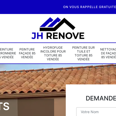
ON VOUS RAPPELLE GRATUIT
HYDROFUGE
PEINTURE SUR
EINTURE
PEINTURE
NETTOYA
INCOLORE POUR
TUILE ET
RRONNERIE
FAÇADE 85
DE FAÇA
TOITURE 85
TOITURE 85
5 VENDÉE
VENDÉE
85 VENDÉ
VENDÉE
VENDÉE
DEMANDE 
TS