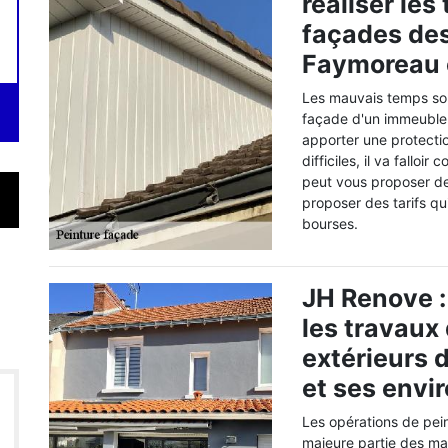
réaliser les
façades des
Faymoreau 
Les mauvais temps son
façade d'un immeuble. 
apporter une protectio
difficiles, il va fallo
peut vous proposer de
proposer des tarifs qui
bourses.
JH Renove : 
les travaux
extérieurs 
et ses envi
Les opérations de pei
majeure partie des mai