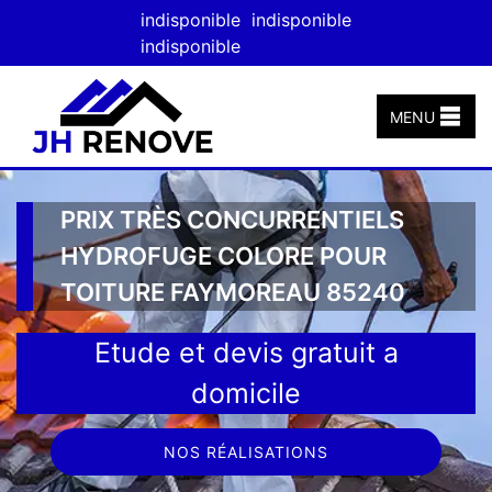
indisponible
indisponible
indisponible
MENU
PRIX TRÈS CONCURRENTIELS
HYDROFUGE COLORE POUR
TOITURE FAYMOREAU 85240
Etude et devis gratuit a
domicile
NOS RÉALISATIONS