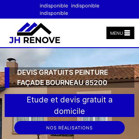
indisponible
indisponible
indisponible
MENU
DEVIS GRATUITS PEINTURE
FAÇADE BOURNEAU 85200
Etude et devis gratuit a
domicile
NOS RÉALISATIONS