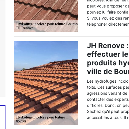
peut vous proposer d
pouvez lui faire confi
Si vous voulez des re
téléphoner directemen
JH Renove :
effectuer l
produits hy
ville de Bo
Les hydrofuges incolor
toits. Ces surfaces pe
agressions venant de l'
contacter des experts 
difficiles. Donc, on p
Sachez qu'il peut prop
accessibles à tous. Il