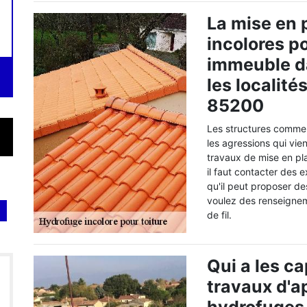
La mise en 
incolores po
immeuble da
les localité
85200
Les structures comme l
les agressions qui vienn
travaux de mise en pl
il faut contacter des
qu'il peut proposer des
voulez des renseignem
de fil.
Qui a les ca
travaux d'a