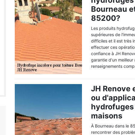
hydrofuges 
Bourneau et
85200?
Les produits hydrofuge
supérieures de l'immeu
difficiles et il est tr
effectuer ces opérati
confiance à JH Renove
garantie d'un meilleur
renseignements complé
JH Renove et
ou d'applic
hydrofuges 
maisons
À Bourneau dans le 85
rencontrer des problème