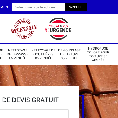
EMENT
HYDROFUGE
GE
NETTOYAGE
NETTOYAGE DE
DEMOUSSAGE
COLORE POUR
DE
DE TERRASSE
GOUTTIÈRES
DE TOITURE
TOITURE 85
E
85 VENDÉE
85 VENDÉE
85 VENDÉE
VENDÉE
DE DEVIS GRATUIT