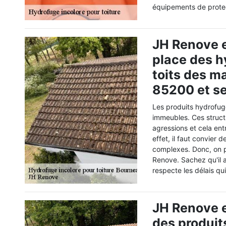
équipements de protect
JH Renove e
place des h
toits des m
85200 et se
Les produits hydrofuge
immeubles. Ces struct
agressions et cela entr
effet, il faut convier 
complexes. Donc, on p
Renove. Sachez qu'il a
respecte les délais qui
JH Renove e
des produit