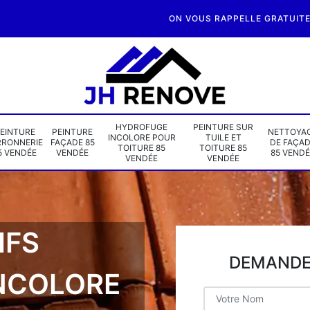
ON VOUS RAPPELLE GRATUIT
HYDROFUGE
PEINTURE SUR
EINTURE
PEINTURE
NETTOYA
INCOLORE POUR
TUILE ET
RRONNERIE
FAÇADE 85
DE FAÇA
TOITURE 85
TOITURE 85
5 VENDÉE
VENDÉE
85 VENDÉ
VENDÉE
VENDÉE
IFS
DEMANDE 
NCOLORE