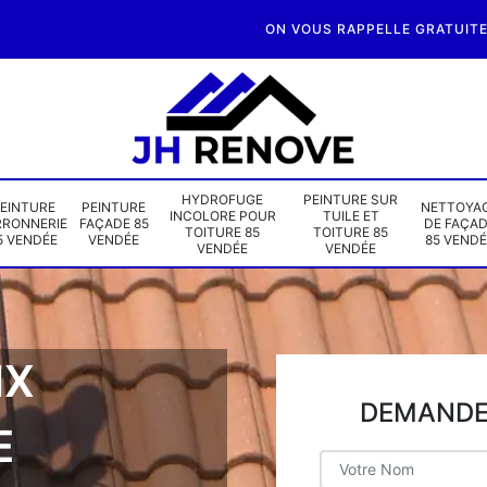
ON VOUS RAPPELLE GRATUIT
HYDROFUGE
PEINTURE SUR
EINTURE
PEINTURE
NETTOYA
INCOLORE POUR
TUILE ET
RRONNERIE
FAÇADE 85
DE FAÇA
TOITURE 85
TOITURE 85
5 VENDÉE
VENDÉE
85 VENDÉ
VENDÉE
VENDÉE
IX
DEMANDE 
E