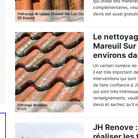
qui utilise des matéri
complémentaires, veui
devis est aussi gratuit
Le nettoyage
Mareuil Sur
environs da
Un certain nombre de t
il est très important 
interventions qui sont
de faire confiance à J
qui sont très intéress
renseignements, veuill
devis et sachez qu'il 
JH Renove :
réaliser le