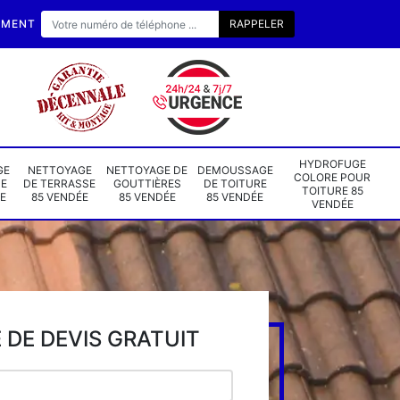
EMENT
HYDROFUGE
GE
NETTOYAGE
NETTOYAGE DE
DEMOUSSAGE
COLORE POUR
DE
DE TERRASSE
GOUTTIÈRES
DE TOITURE
TOITURE 85
E
85 VENDÉE
85 VENDÉE
85 VENDÉE
VENDÉE
DE DEVIS GRATUIT