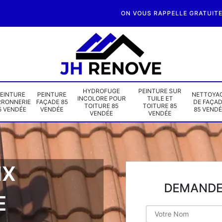
ON VOUS RAPPELLE GRATUIT
HYDROFUGE
PEINTURE SUR
EINTURE
PEINTURE
NETTOYA
INCOLORE POUR
TUILE ET
RRONNERIE
FAÇADE 85
DE FAÇA
TOITURE 85
TOITURE 85
5 VENDÉE
VENDÉE
85 VENDÉ
VENDÉE
VENDÉE
IX
DEMANDE 
E