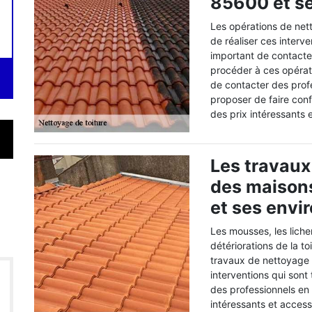
85600 et se
Les opérations de nett
de réaliser ces interve
important de contacte
procéder à ces opérati
de contacter des prof
proposer de faire con
des prix intéressants 
Les travaux
des maisons
et ses envi
Les mousses, les liche
détériorations de la to
travaux de nettoyage 
interventions qui sont
des professionnels en 
intéressants et access