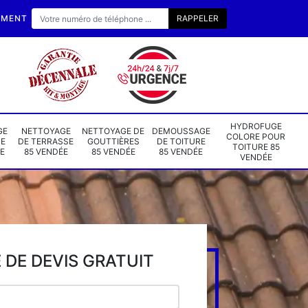
EMENT
HYDROFUGE
GE
NETTOYAGE
NETTOYAGE DE
DEMOUSSAGE
COLORE POUR
DE
DE TERRASSE
GOUTTIÈRES
DE TOITURE
TOITURE 85
E
85 VENDÉE
85 VENDÉE
85 VENDÉE
VENDÉE
DE DEVIS GRATUIT