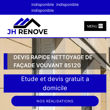
indisponible
indisponible
indisponible
MENU
DEVIS RAPIDE NETTOYAGE DE
FAÇADE VOUVANT 85120
Etude et devis gratuit a
domicile
NOS RÉALISATIONS