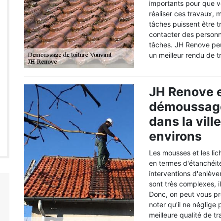
importants pour que vo
réaliser ces travaux, 
tâches puissent être tr
contacter des personn
tâches. JH Renove peut
un meilleur rendu de tr
JH Renove e
démoussage 
dans la vill
environs
Les mousses et les li
en termes d'étanchéité.
interventions d'enlève
sont très complexes, i
Donc, on peut vous pr
noter qu'il ne néglige 
meilleure qualité de t