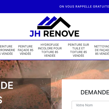
ON VOUS RAPPELLE GRATUIT
HYDROFUGE
PEINTURE SUR
EINTURE
PEINTURE
NETTOYA
INCOLORE POUR
TUILE ET
RRONNERIE
FAÇADE 85
DE FAÇA
TOITURE 85
TOITURE 85
5 VENDÉE
VENDÉE
85 VENDÉ
VENDÉE
VENDÉE
 DE
DEMANDE 
S