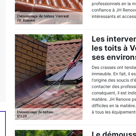
professionnels en la m
confiance à JH Renove
intéressants et access
Les interve
les toits à
ses environ
Des crasses ont tenda
immeuble. En fait, il e
l'origine des soucis d'
contacter des profess
conséquent, il est ind
matière. JH Renove pe
difficiles en la matiè
à tous les équipement
Le démouss