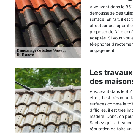
À Vouvant dans le 851
démoussage des tuiles 
surface. En fait, il es
effectuer ces opératio
proposer de faire conf
adaptés. Si vous voul
téléphoner directement
engagement.
Les travaux
des maison
À Vouvant dans le 851
effet, il est très imp
surfaces comme le toit
difficiles, il est très
matière. Donc, on peu
Sachez qu'il a beaucou
réputation de faire un