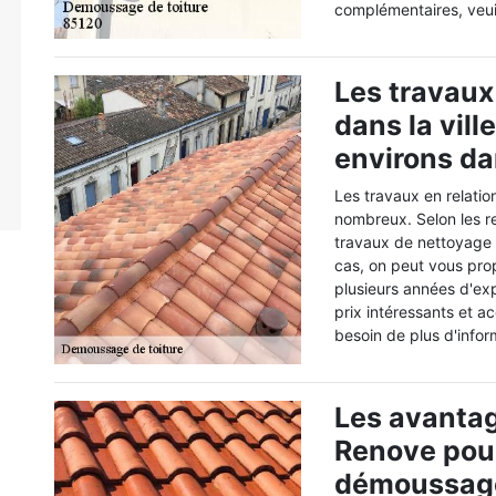
complémentaires, veuill
Les travaux
dans la vill
environs da
Les travaux en relatio
nombreux. Selon les re
travaux de nettoyage 
cas, on peut vous prop
plusieurs années d'exp
prix intéressants et a
besoin de plus d'infor
Les avantag
Renove pour
démoussage