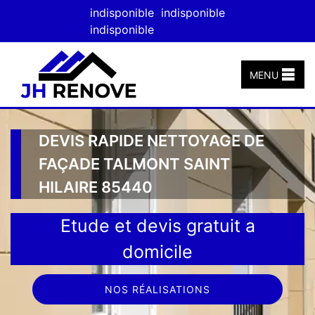
indisponible
indisponible
indisponible
MENU
DEVIS RAPIDE NETTOYAGE DE
FAÇADE TALMONT SAINT
HILAIRE 85440
Etude et devis gratuit a
domicile
NOS RÉALISATIONS