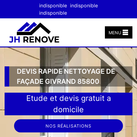
indisponible
indisponible
indisponible
MENU
DEVIS RAPIDE NETTOYAGE DE
FAÇADE GIVRAND 85800
Etude et devis gratuit a
domicile
NOS RÉALISATIONS