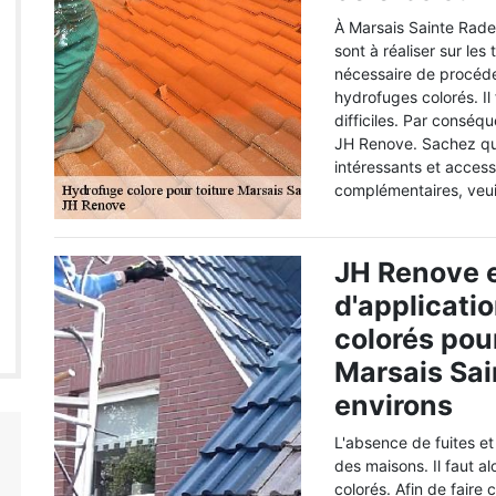
À Marsais Sainte Rade
sont à réaliser sur le
nécessaire de procéde
hydrofuges colorés. Il
difficiles. Par conséq
JH Renove. Sachez qu'i
intéressants et access
complémentaires, veui
JH Renove e
d'applicati
colorés pour
Marsais Sai
environs
L'absence de fuites et 
des maisons. Il faut a
colorés. Afin de faire c