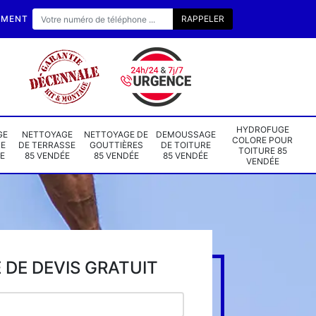
EMENT
HYDROFUGE
GE
NETTOYAGE
NETTOYAGE DE
DEMOUSSAGE
COLORE POUR
DE
DE TERRASSE
GOUTTIÈRES
DE TOITURE
TOITURE 85
E
85 VENDÉE
85 VENDÉE
85 VENDÉE
VENDÉE
DE DEVIS GRATUIT