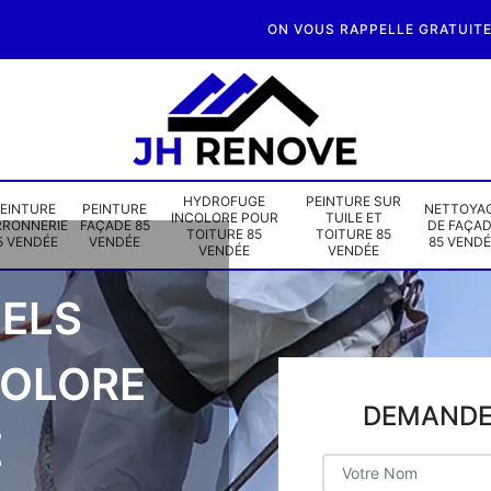
ON VOUS RAPPELLE GRATUIT
HYDROFUGE
PEINTURE SUR
EINTURE
PEINTURE
NETTOYA
INCOLORE POUR
TUILE ET
RRONNERIE
FAÇADE 85
DE FAÇA
TOITURE 85
TOITURE 85
5 VENDÉE
VENDÉE
85 VENDÉ
VENDÉE
VENDÉE
ELS
COLORE
DEMANDE 
E