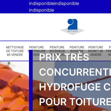
indisponible
indisponible
indisponible
NETTOYAGE
PEINTURE
PEINTURE
PEINTURE
PEINTURE
P
DE TOITURE
EXTÉRIEURE
INTÉRIEUR
BOISERIE
MURET 85
FE
PRIX TRÈS
85 VENDÉE
85 VENDÉE
85 VENDÉE
85 VENDÉE
VENDÉE
8
CONCURRENTI
HYDROFUGE 
POUR TOITUR