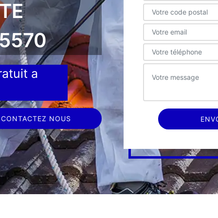
TE
5570
atuit a
CONTACTEZ NOUS