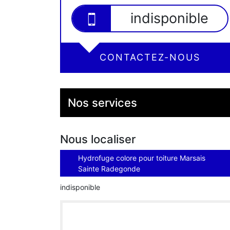
indisponible
CONTACTEZ-NOUS
Nos services
Nous localiser
Hydrofuge colore pour toiture Marsais
Sainte Radegonde
indisponible