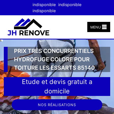
indisponible
indisponible
indisponible
MENU
PRIX TRÈS CONCURRENTIELS
HYDROFUGE COLORE POUR
TOITURE LES ESSARTS 85140
Etude et devis gratuit a
domicile
NOS RÉALISATIONS