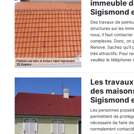
immeuble da
Sigismond e
Des travaux de peintu
structures sur les imm
nous, il faut contacter
complexes. Donc, on p
Renove. Sachez qu'il p
très attractifs. Pour 
veuillez le téléphoner
Les travaux 
des maisons
Sigismond e
Les personnes posséda
permettent de protéger 
nécessaire de faire de
normalement contactés