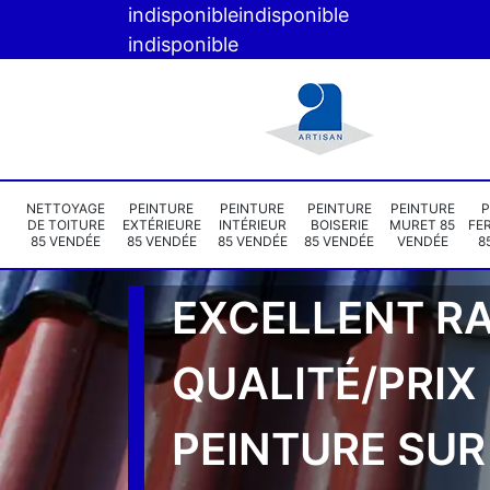
indisponible
indisponible
indisponible
NETTOYAGE
PEINTURE
PEINTURE
PEINTURE
PEINTURE
P
DE TOITURE
EXTÉRIEURE
INTÉRIEUR
BOISERIE
MURET 85
FE
85 VENDÉE
85 VENDÉE
85 VENDÉE
85 VENDÉE
VENDÉE
8
EXCELLENT R
QUALITÉ/PRIX
PEINTURE SUR 