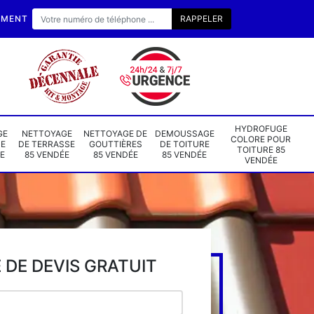
EMENT
HYDROFUGE
GE
NETTOYAGE
NETTOYAGE DE
DEMOUSSAGE
COLORE POUR
DE
DE TERRASSE
GOUTTIÈRES
DE TOITURE
TOITURE 85
E
85 VENDÉE
85 VENDÉE
85 VENDÉE
VENDÉE
DE DEVIS GRATUIT