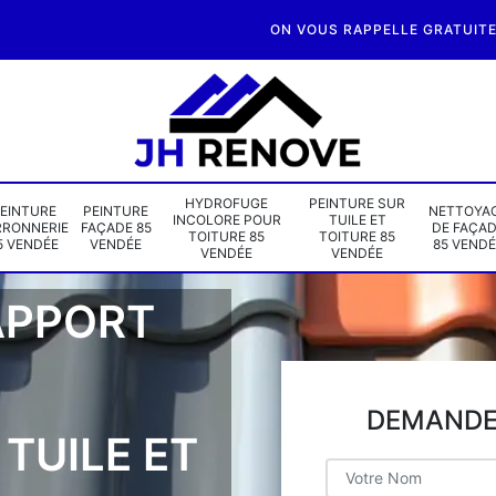
ON VOUS RAPPELLE GRATUIT
HYDROFUGE
PEINTURE SUR
EINTURE
PEINTURE
NETTOYA
INCOLORE POUR
TUILE ET
RRONNERIE
FAÇADE 85
DE FAÇA
TOITURE 85
TOITURE 85
5 VENDÉE
VENDÉE
85 VENDÉ
VENDÉE
VENDÉE
APPORT
DEMANDE 
TUILE ET