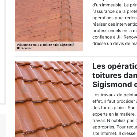
d'un immeuble. Le prin
l'assurance de la prote
opérations pour redonn
réaliser ces interventio
professionnels en la m
confiance à JH Renove.
dresse un devis de ma
Les opérati
toitures dan
Sigismond e
Les travaux de peintur
effet, il faut procéder
des fortes pluies. Sac
experts en la matière
travail. N'oubliez pas 
appropriés. Pour recueil
site Internet. Il dress