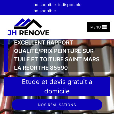
indisponible
indisponible
indisponible
MENU
EXCELLENT RAPPORT
QUALITÉ/PRIX PEINTURE SUR
TUILE ET TOITURE SAINT MARS
LA REORTHE 85590
Etude et devis gratuit a
domicile
NOS RÉALISATIONS