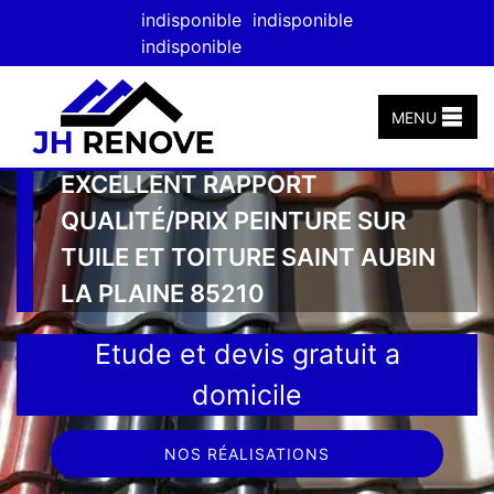
indisponible
indisponible
indisponible
MENU
EXCELLENT RAPPORT
QUALITÉ/PRIX PEINTURE SUR
TUILE ET TOITURE SAINT AUBIN
LA PLAINE 85210
Etude et devis gratuit a
domicile
NOS RÉALISATIONS