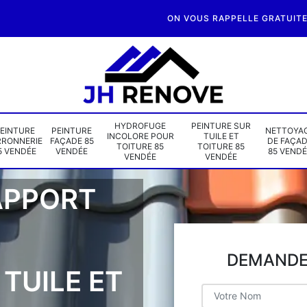
ON VOUS RAPPELLE GRATUIT
HYDROFUGE
PEINTURE SUR
EINTURE
PEINTURE
NETTOYA
INCOLORE POUR
TUILE ET
RRONNERIE
FAÇADE 85
DE FAÇA
TOITURE 85
TOITURE 85
5 VENDÉE
VENDÉE
85 VENDÉ
VENDÉE
VENDÉE
APPORT
DEMANDE 
TUILE ET