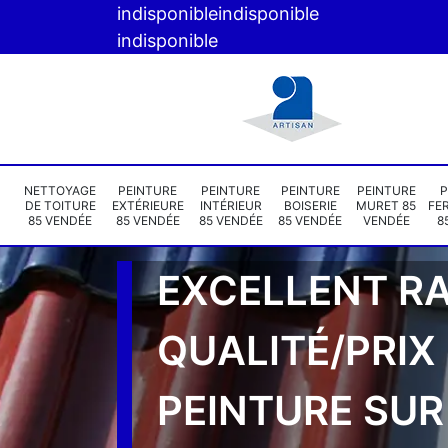
indisponible
indisponible
indisponible
NETTOYAGE
PEINTURE
PEINTURE
PEINTURE
PEINTURE
P
DE TOITURE
EXTÉRIEURE
INTÉRIEUR
BOISERIE
MURET 85
FE
85 VENDÉE
85 VENDÉE
85 VENDÉE
85 VENDÉE
VENDÉE
8
EXCELLENT R
QUALITÉ/PRIX
PEINTURE SUR 