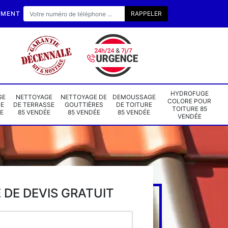
EMENT
HYDROFUGE
GE
NETTOYAGE
NETTOYAGE DE
DEMOUSSAGE
COLORE POUR
DE
DE TERRASSE
GOUTTIÈRES
DE TOITURE
TOITURE 85
E
85 VENDÉE
85 VENDÉE
85 VENDÉE
VENDÉE
DE DEVIS GRATUIT