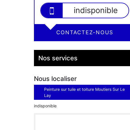
indisponible
CONTACTEZ-NOUS
Nos services
Nous localiser
Peinture sur tuile et toiture Moutiers Sur Le
Lay
indisponible