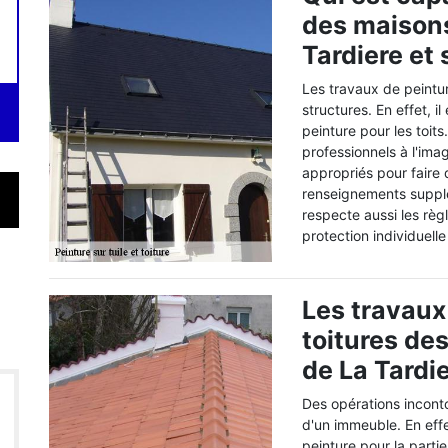
des maisons
Tardiere et 
Les travaux de peintu
structures. En effet, i
peinture pour les toits
professionnels à l'ima
appropriés pour faire
renseignements supplém
respecte aussi les règ
protection individuelle
Les travaux
toitures de
de La Tardi
Des opérations inconto
d'un immeuble. En effet
peinture pour la partie