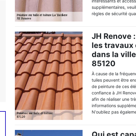
intéressants et acces
supplémentaires, veuil
règles de sécurité quan
JH Renove :
les travaux 
dans la vill
85120
À cause de la fréque
tuiles peuvent être en
de peinture de ces él
confiance à JH Renove. 
afin de réaliser une tr
informations supplémen
N'oubliez pas égalemen
Qui est capa