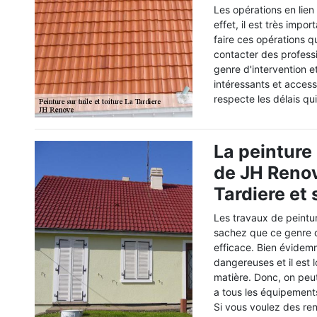
Les opérations en lien
effet, il est très impo
faire ces opérations q
contacter des professi
genre d'intervention e
intéressants et accessi
respecte les délais qu
La peinture 
de JH Renov
Tardiere et
Les travaux de peintur
sachez que ce genre d
efficace. Bien évidemm
dangereuses et il est 
matière. Donc, on peu
a tous les équipements
Si vous voulez des re