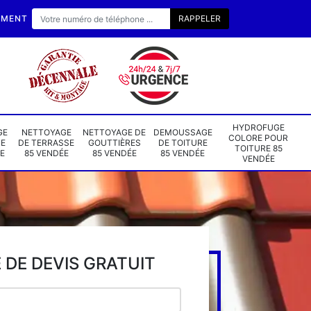
EMENT
HYDROFUGE
GE
NETTOYAGE
NETTOYAGE DE
DEMOUSSAGE
COLORE POUR
DE
DE TERRASSE
GOUTTIÈRES
DE TOITURE
TOITURE 85
E
85 VENDÉE
85 VENDÉE
85 VENDÉE
VENDÉE
DE DEVIS GRATUIT