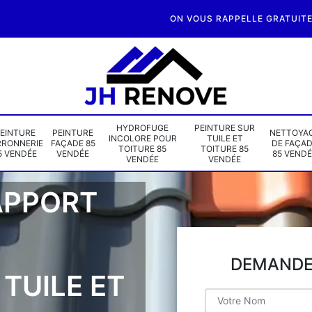
ON VOUS RAPPELLE GRATUIT
HYDROFUGE
PEINTURE SUR
EINTURE
PEINTURE
NETTOYA
INCOLORE POUR
TUILE ET
RRONNERIE
FAÇADE 85
DE FAÇA
TOITURE 85
TOITURE 85
5 VENDÉE
VENDÉE
85 VENDÉ
VENDÉE
VENDÉE
APPORT
DEMANDE 
TUILE ET