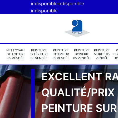
indisponible
indisponible
indisponible
NETTOYAGE
PEINTURE
PEINTURE
PEINTURE
PEINTURE
P
DE TOITURE
EXTÉRIEURE
INTÉRIEUR
BOISERIE
MURET 85
FE
85 VENDÉE
85 VENDÉE
85 VENDÉE
85 VENDÉE
VENDÉE
8
EXCELLENT R
QUALITÉ/PRIX
PEINTURE SUR 