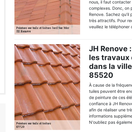
nous, il faut contacter
complexes. Donc, on p
Renove. Sachez qu'il p
très attractifs. Pour 
veuillez le téléphoner
JH Renove :
les travaux 
dans la vill
85520
À cause de la fréque
tuiles peuvent être en
de peinture de ces él
confiance à JH Renove. 
afin de réaliser une tr
informations supplémen
N'oubliez pas égalemen