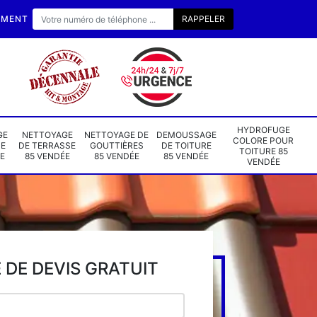
EMENT
HYDROFUGE
GE
NETTOYAGE
NETTOYAGE DE
DEMOUSSAGE
COLORE POUR
DE
DE TERRASSE
GOUTTIÈRES
DE TOITURE
TOITURE 85
E
85 VENDÉE
85 VENDÉE
85 VENDÉE
VENDÉE
DE DEVIS GRATUIT