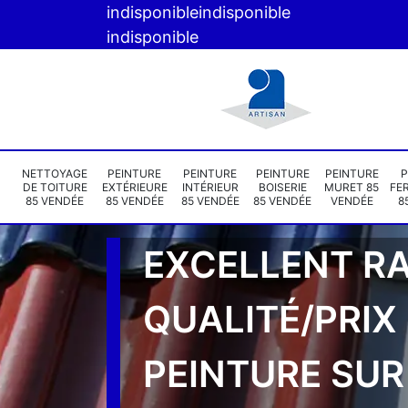
indisponible
indisponible
indisponible
NETTOYAGE
PEINTURE
PEINTURE
PEINTURE
PEINTURE
P
DE TOITURE
EXTÉRIEURE
INTÉRIEUR
BOISERIE
MURET 85
FE
85 VENDÉE
85 VENDÉE
85 VENDÉE
85 VENDÉE
VENDÉE
8
EXCELLENT R
QUALITÉ/PRIX
PEINTURE SUR 