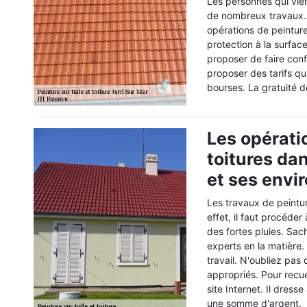
Les personnes qui vien
de nombreux travaux. E
opérations de peinture
protection à la surfac
proposer de faire conf
proposer des tarifs qu
bourses. La gratuité d
Les opérati
toitures dan
et ses envi
Les travaux de peintur
effet, il faut procéder
des fortes pluies. Sac
experts en la matière
travail. N'oubliez pas 
appropriés. Pour recueil
site Internet. Il dress
une somme d'argent.