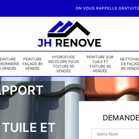
ON VOUS RAPPELLE GRATUIT
HYDROFUGE
PEINTURE SUR
EINTURE
PEINTURE
NETTOYA
INCOLORE POUR
TUILE ET
RRONNERIE
FAÇADE 85
DE FAÇA
TOITURE 85
TOITURE 85
5 VENDÉE
VENDÉE
85 VENDÉ
VENDÉE
VENDÉE
APPORT
DEMANDE 
TUILE ET