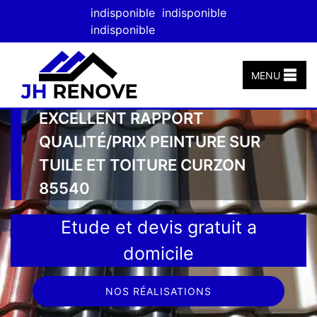
indisponible
indisponible
indisponible
MENU
EXCELLENT RAPPORT
QUALITÉ/PRIX PEINTURE SUR
TUILE ET TOITURE CURZON
85540
Etude et devis gratuit a
domicile
NOS RÉALISATIONS