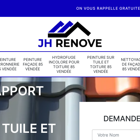
ON VOUS RAPPELLE GRATUIT
HYDROFUGE
PEINTURE SUR
EINTURE
PEINTURE
NETTOYA
INCOLORE POUR
TUILE ET
RRONNERIE
FAÇADE 85
DE FAÇA
TOITURE 85
TOITURE 85
5 VENDÉE
VENDÉE
85 VENDÉ
VENDÉE
VENDÉE
APPORT
DEMANDE 
TUILE ET