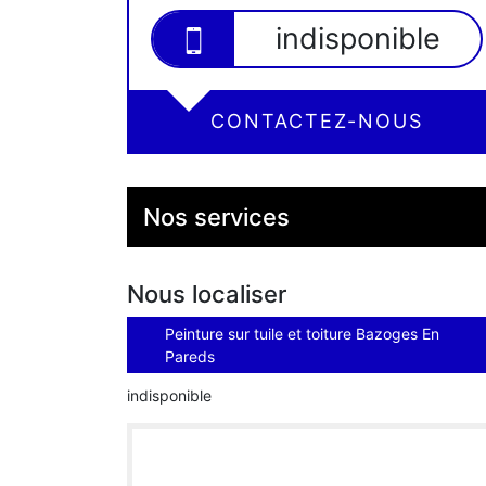
indisponible
CONTACTEZ-NOUS
Nos services
Nous localiser
Peinture sur tuile et toiture Bazoges En
Pareds
indisponible