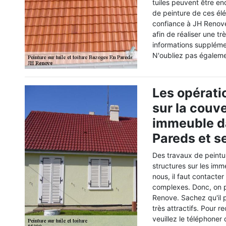
tuiles peuvent être en
de peinture de ces él
confiance à JH Renove. 
afin de réaliser une tr
informations supplémen
N'oubliez pas égalemen
Les opérati
sur la couve
immeuble da
Pareds et s
Des travaux de peintu
structures sur les imm
nous, il faut contacter
complexes. Donc, on p
Renove. Sachez qu'il p
très attractifs. Pour 
veuillez le téléphoner