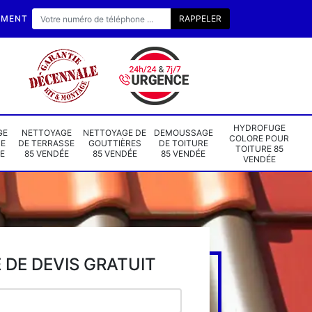
EMENT
HYDROFUGE
GE
NETTOYAGE
NETTOYAGE DE
DEMOUSSAGE
COLORE POUR
DE
DE TERRASSE
GOUTTIÈRES
DE TOITURE
TOITURE 85
E
85 VENDÉE
85 VENDÉE
85 VENDÉE
VENDÉE
DE DEVIS GRATUIT