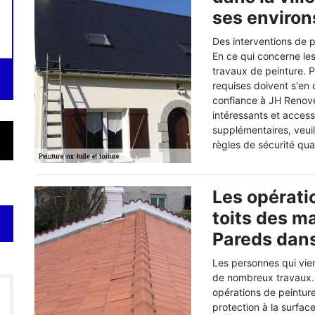
ses environ
Des interventions de p
En ce qui concerne les
travaux de peinture. P
requises doivent s'en
confiance à JH Renove
intéressants et acces
supplémentaires, veuil
règles de sécurité quan
Les opérati
toits des m
Pareds dans
Les personnes qui vien
de nombreux travaux. E
opérations de peinture
protection à la surfac