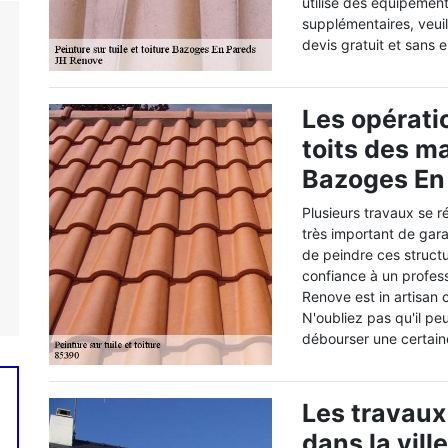
utilise des équipemen
supplémentaires, veuil
devis gratuit et sans
Les opérati
toits des ma
Bazoges En 
Plusieurs travaux se ré
très important de garan
de peindre ces struct
confiance à un profess
Renove est in artisan 
N'oubliez pas qu'il pe
débourser une certai
Les travaux
dans la vil