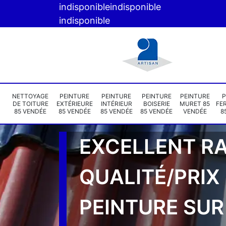
indisponible
indisponible
indisponible
NETTOYAGE
PEINTURE
PEINTURE
PEINTURE
PEINTURE
P
DE TOITURE
EXTÉRIEURE
INTÉRIEUR
BOISERIE
MURET 85
FE
85 VENDÉE
85 VENDÉE
85 VENDÉE
85 VENDÉE
VENDÉE
8
EXCELLENT R
QUALITÉ/PRIX
PEINTURE SUR 