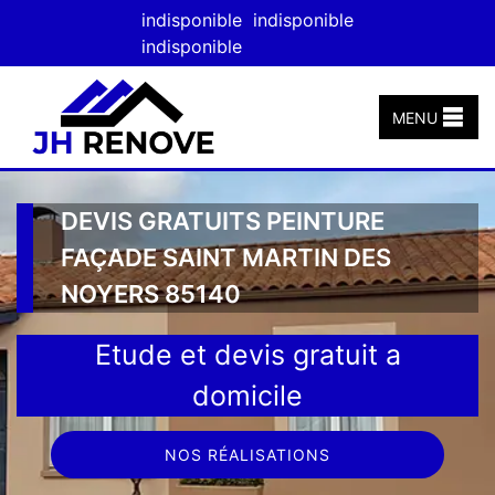
indisponible
indisponible
indisponible
MENU
DEVIS GRATUITS PEINTURE
FAÇADE SAINT MARTIN DES
NOYERS 85140
Etude et devis gratuit a
domicile
NOS RÉALISATIONS