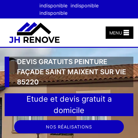
indisponible
indisponible
indisponible
MENU
DEVIS GRATUITS PEINTURE
FAÇADE SAINT MAIXENT SUR VIE
85220
Etude et devis gratuit a
domicile
NOS RÉALISATIONS