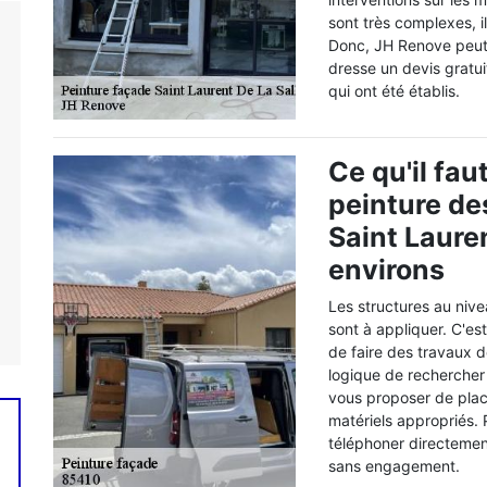
sont très complexes, i
Donc, JH Renove peut 
dresse un devis gratui
qui ont été établis.
Ce qu'il fau
peinture de
Saint Lauren
environs
Les structures au niv
sont à appliquer. C'es
de faire des travaux de
logique de rechercher
vous proposer de plac
matériels appropriés. P
téléphoner directement
sans engagement.