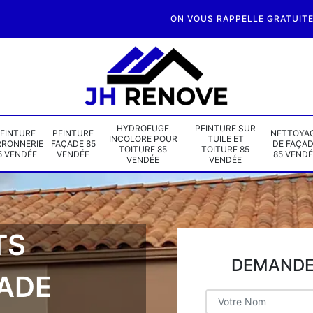
ON VOUS RAPPELLE GRATUIT
HYDROFUGE
PEINTURE SUR
EINTURE
PEINTURE
NETTOYA
INCOLORE POUR
TUILE ET
RRONNERIE
FAÇADE 85
DE FAÇA
TOITURE 85
TOITURE 85
5 VENDÉE
VENDÉE
85 VENDÉ
VENDÉE
VENDÉE
TS
DEMANDE 
ÇADE