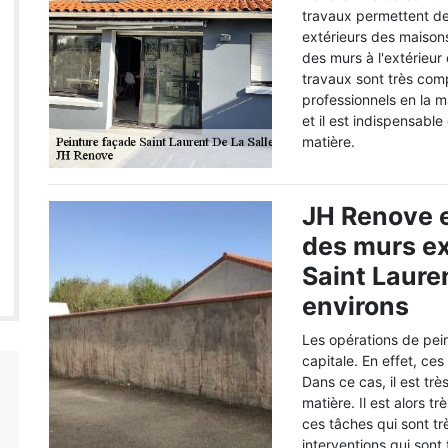
travaux permettent de
extérieurs des maisons.
des murs à l'extérieur
travaux sont très comp
professionnels en la 
et il est indispensabl
matière.
JH Renove e
des murs ext
Saint Lauren
environs
Les opérations de pei
capitale. En effet, ces
Dans ce cas, il est tr
matière. Il est alors 
ces tâches qui sont tr
interventions qui sont