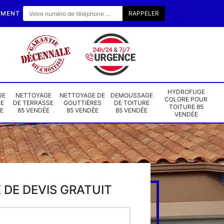
EMENT
HYDROFUGE
GE
NETTOYAGE
NETTOYAGE DE
DEMOUSSAGE
COLORE POUR
DE
DE TERRASSE
GOUTTIÈRES
DE TOITURE
TOITURE 85
E
85 VENDÉE
85 VENDÉE
85 VENDÉE
VENDÉE
DE DEVIS GRATUIT