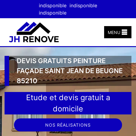
indisponible
indisponible
indisponible
MENU
DEVIS GRATUITS PEINTURE
FAÇADE SAINT JEAN DE BEUGNE
85210
Etude et devis gratuit a
domicile
NOS RÉALISATIONS