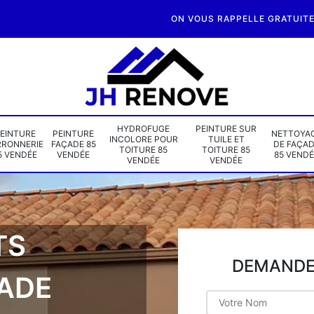
ON VOUS RAPPELLE GRATUIT
HYDROFUGE
PEINTURE SUR
EINTURE
PEINTURE
NETTOYA
INCOLORE POUR
TUILE ET
RRONNERIE
FAÇADE 85
DE FAÇA
TOITURE 85
TOITURE 85
5 VENDÉE
VENDÉE
85 VENDÉ
VENDÉE
VENDÉE
TS
DEMANDE 
ÇADE