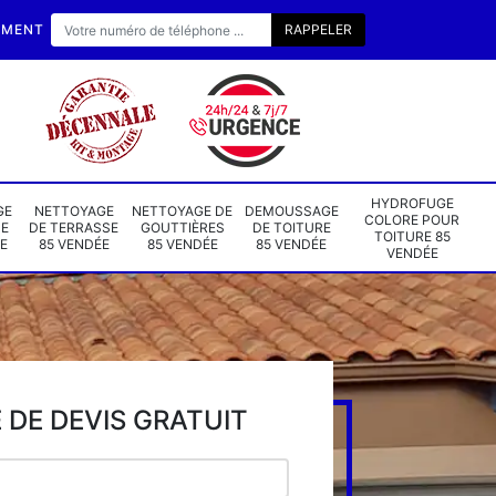
EMENT
HYDROFUGE
GE
NETTOYAGE
NETTOYAGE DE
DEMOUSSAGE
COLORE POUR
DE
DE TERRASSE
GOUTTIÈRES
DE TOITURE
TOITURE 85
E
85 VENDÉE
85 VENDÉE
85 VENDÉE
VENDÉE
DE DEVIS GRATUIT