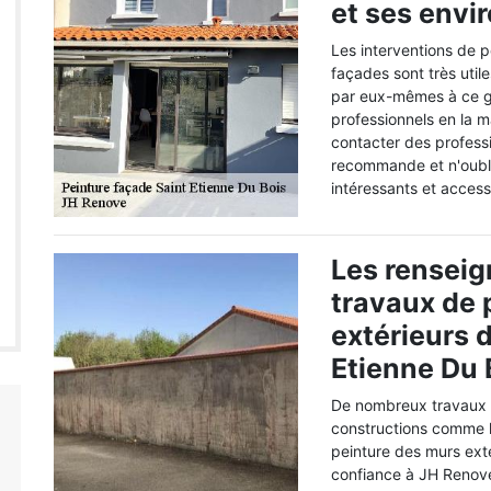
et ses envi
Les interventions de p
façades sont très util
par eux-mêmes à ce gen
professionnels en la 
contacter des profess
recommande et n'oublie
intéressants et acces
Les renseig
travaux de 
extérieurs d
Etienne Du 
De nombreux travaux d
constructions comme le
peinture des murs ext
confiance à JH Renove.