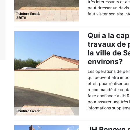
très intéressants et ac
peut dresser un devis s
faut visiter son site 
Qui a la cap
travaux de 
la ville de 
environs?
Les opérations de pei
qui peuvent être impos
effet, pour réaliser ce
recommandé de contac
faire confiance à JH R
pour assurer une très 
informations supplémen
JH Renove e