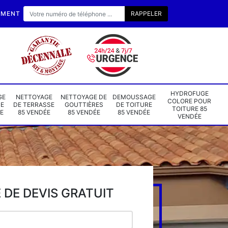
EMENT
HYDROFUGE
GE
NETTOYAGE
NETTOYAGE DE
DEMOUSSAGE
COLORE POUR
DE
DE TERRASSE
GOUTTIÈRES
DE TOITURE
TOITURE 85
E
85 VENDÉE
85 VENDÉE
85 VENDÉE
VENDÉE
DE DEVIS GRATUIT