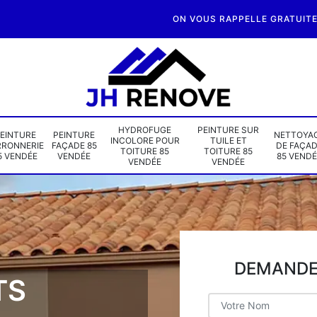
ON VOUS RAPPELLE GRATUIT
HYDROFUGE
PEINTURE SUR
EINTURE
PEINTURE
NETTOYA
INCOLORE POUR
TUILE ET
RRONNERIE
FAÇADE 85
DE FAÇA
TOITURE 85
TOITURE 85
5 VENDÉE
VENDÉE
85 VENDÉ
VENDÉE
VENDÉE
DEMANDE 
TS