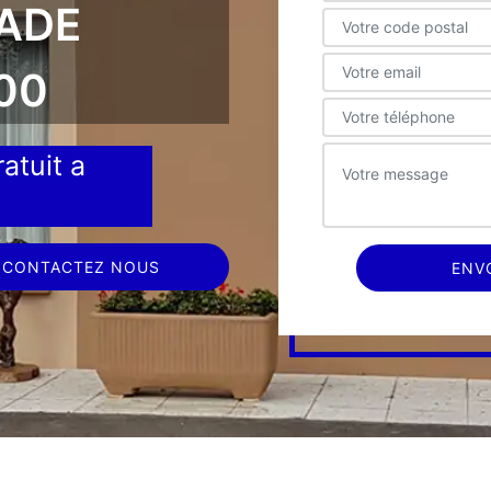
ÇADE
00
atuit a
CONTACTEZ NOUS