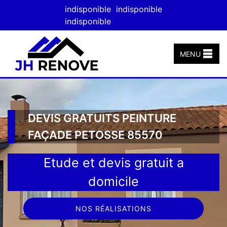
indisponible
indisponible
indisponible
MENU
DEVIS GRATUITS PEINTURE
FAÇADE PETOSSE 85570
Etude et devis gratuit a
domicile
NOS RÉALISATIONS