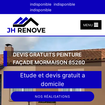
indisponible
indisponible
indisponible
MENU
DEVIS GRATUITS PEINTURE
FAÇADE MORMAISON 85260
Etude et devis gratuit a
domicile
NOS RÉALISATIONS