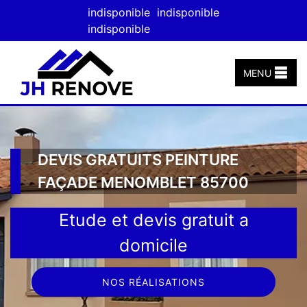
indisponible
indisponible
indisponible
MENU
DEVIS GRATUITS PEINTURE
FAÇADE MENOMBLET 85700
Etude et devis gratuit a
domicile
NOS RÉALISATIONS