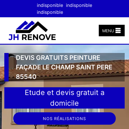
indisponible
indisponible
indisponible
MENU
DEVIS GRATUITS PEINTURE
FAÇADE LE CHAMP SAINT PERE
85540
Etude et devis gratuit a
domicile
NOS RÉALISATIONS