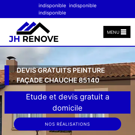
indisponible
indisponible
indisponible
MENU
DEVIS GRATUITS PEINTURE
FAÇADE CHAUCHE 85140
Etude et devis gratuit a
domicile
NOS RÉALISATIONS