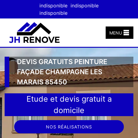
indisponible
indisponible
indisponible
MENU
DEVIS GRATUITS PEINTURE
FAÇADE CHAMPAGNE LES
MARAIS 85450
Etude et devis gratuit a
domicile
NOS RÉALISATIONS