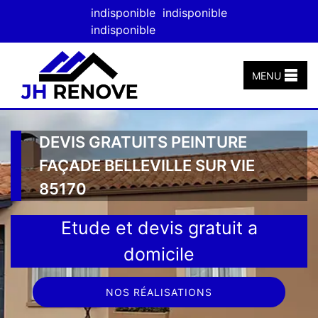
indisponible
indisponible
indisponible
MENU
DEVIS GRATUITS PEINTURE
FAÇADE BELLEVILLE SUR VIE
85170
Etude et devis gratuit a
domicile
NOS RÉALISATIONS