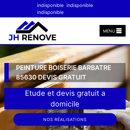
indisponible
indisponible
indisponible
MENU
PEINTURE BOISERIE BARBATRE
85630 DEVIS GRATUIT
Etude et devis gratuit a
domicile
NOS RÉALISATIONS