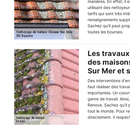
manières. En effet, il
utilisant des nettoyeu
tarifs qui sont très in
renseignements supplé
Sachez qu'il peut prop
toutes les bourses.
Les travaux
des maisons
Sur Mer et 
Des interventions d'ent
faut réaliser des trav
importantes. Un couvr
genre de travail. Ains
Renove. Sachez qu'il p
tout le monde. Pour rec
directement. Il respect