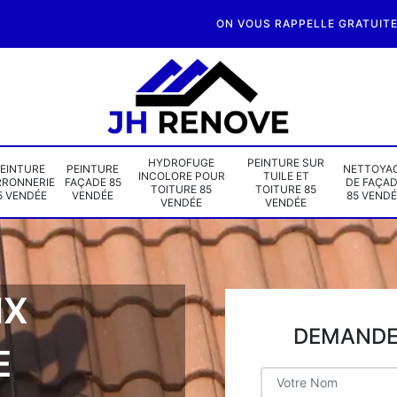
ON VOUS RAPPELLE GRATUIT
HYDROFUGE
PEINTURE SUR
EINTURE
PEINTURE
NETTOYA
INCOLORE POUR
TUILE ET
RRONNERIE
FAÇADE 85
DE FAÇA
TOITURE 85
TOITURE 85
5 VENDÉE
VENDÉE
85 VENDÉ
VENDÉE
VENDÉE
IX
DEMANDE 
E