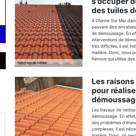
s'occuper 
des tuiles d
À Olonne Sur Mer dans 
peuvent être envahies 
de démoussage. En effe
interventions de démou
très difficiles, il est
matière. Donc, nous 
Renove qui utilise des
Les raisons
pour réalise
démoussage
Les travaux de nettoy
démoussage. En effet, 
des problèmes d'étanch
complexes, il est néce
matière. Donc, on peu