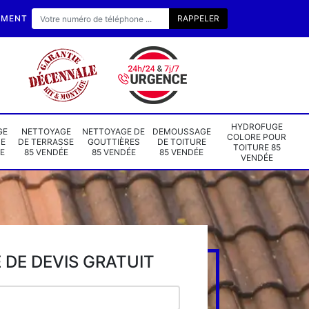
EMENT
HYDROFUGE
GE
NETTOYAGE
NETTOYAGE DE
DEMOUSSAGE
COLORE POUR
DE
DE TERRASSE
GOUTTIÈRES
DE TOITURE
TOITURE 85
E
85 VENDÉE
85 VENDÉE
85 VENDÉE
VENDÉE
DE DEVIS GRATUIT