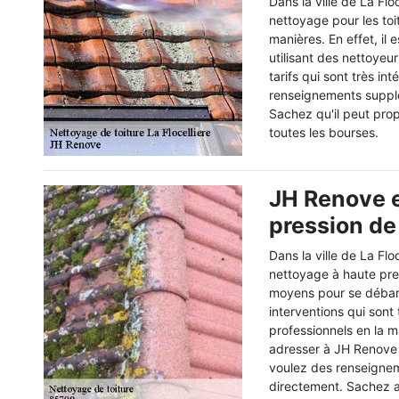
Dans la ville de La Flo
nettoyage pour les toi
manières. En effet, il
utilisant des nettoyeu
tarifs qui sont très in
renseignements supplé
Sachez qu'il peut prop
toutes les bourses.
JH Renove e
pression de
Dans la ville de La Flo
nettoyage à haute press
moyens pour se débarr
interventions qui sont 
professionnels en la 
adresser à JH Renove q
voulez des renseignem
directement. Sachez au