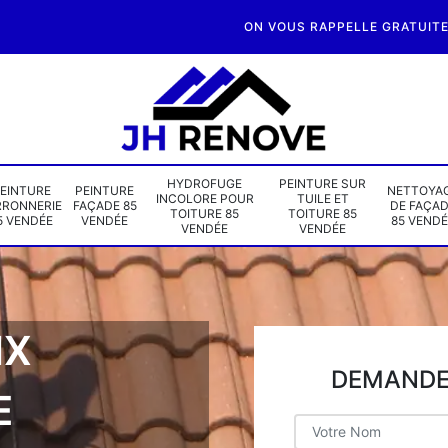
ON VOUS RAPPELLE GRATUIT
HYDROFUGE
PEINTURE SUR
EINTURE
PEINTURE
NETTOYA
INCOLORE POUR
TUILE ET
RRONNERIE
FAÇADE 85
DE FAÇA
TOITURE 85
TOITURE 85
5 VENDÉE
VENDÉE
85 VENDÉ
VENDÉE
VENDÉE
IX
DEMANDE 
E