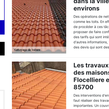
dans la vill
environs
Des opérations de nett
comme les toits. En eff
de procéder à ces tâch
proposer de faire con
des tarifs qui sont int
d'autres informations, 
des devis qui sont de
Les travaux
des maisons
Flocelliere 
85700
Des interventions d'ent
faut réaliser des trav
importantes. Un couvr