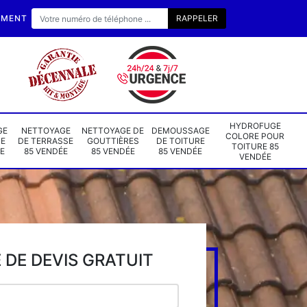
EMENT
HYDROFUGE
GE
NETTOYAGE
NETTOYAGE DE
DEMOUSSAGE
COLORE POUR
DE
DE TERRASSE
GOUTTIÈRES
DE TOITURE
TOITURE 85
E
85 VENDÉE
85 VENDÉE
85 VENDÉE
VENDÉE
DE DEVIS GRATUIT