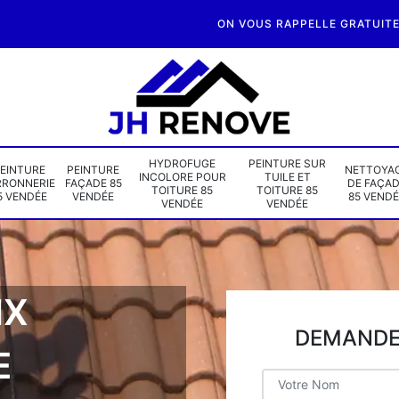
ON VOUS RAPPELLE GRATUIT
HYDROFUGE
PEINTURE SUR
EINTURE
PEINTURE
NETTOYA
INCOLORE POUR
TUILE ET
RRONNERIE
FAÇADE 85
DE FAÇA
TOITURE 85
TOITURE 85
5 VENDÉE
VENDÉE
85 VENDÉ
VENDÉE
VENDÉE
IX
DEMANDE 
E