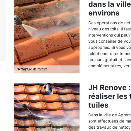
dans la vil
environs
Des opérations de nett
niveau des toits. Il fa
interventions qui peuv
vous conseiller de vou
appropriés. Si vous vo
téléphoner directement
toujours gratuit et s
complémentaires, veui
JH Renove :
réaliser le
tuiles
Dans la ville de Apre
sont effectuées de mani
des travaux de nettoy