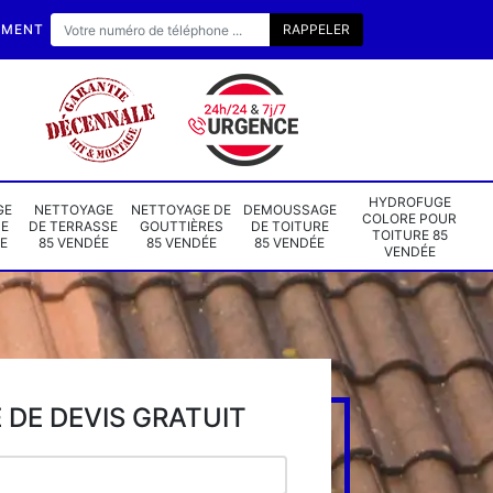
EMENT
HYDROFUGE
GE
NETTOYAGE
NETTOYAGE DE
DEMOUSSAGE
COLORE POUR
DE
DE TERRASSE
GOUTTIÈRES
DE TOITURE
TOITURE 85
E
85 VENDÉE
85 VENDÉE
85 VENDÉE
VENDÉE
DE DEVIS GRATUIT