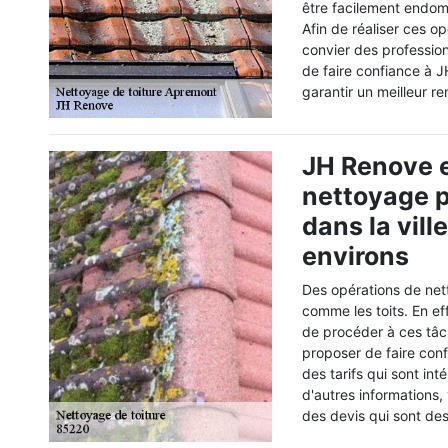
être facilement endom
Afin de réaliser ces opé
convier des professio
de faire confiance à 
garantir un meilleur re
JH Renove e
nettoyage p
dans la vil
environs
Des opérations de nett
comme les toits. En eff
de procéder à ces tâch
proposer de faire con
des tarifs qui sont int
d'autres informations, 
des devis qui sont de