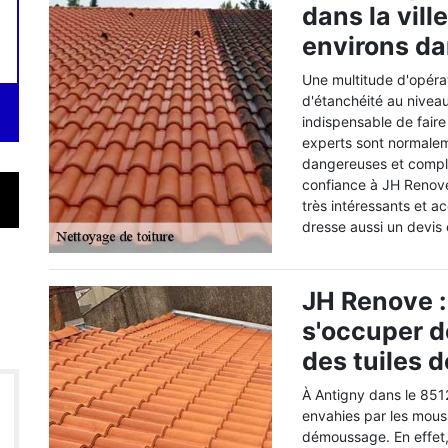
dans la vill
environs da
Une multitude d'opérat
d'étanchéité au niveau 
indispensable de fair
experts sont normalem
dangereuses et comple
confiance à JH Renove.
très intéressants et ac
dresse aussi un devis e
JH Renove :
s'occuper 
des tuiles d
À Antigny dans le 8512
envahies par les mouss
démoussage. En effet, 