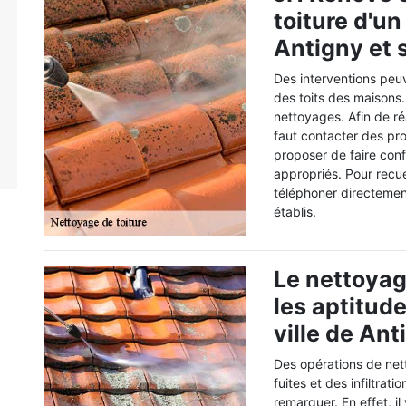
toiture d'un
Antigny et 
Des interventions peu
des toits des maisons.
nettoyages. Afin de réal
faut contacter des pro
proposer de faire con
appropriés. Pour recuei
téléphoner directement
établis.
Le nettoyag
les aptitud
ville de Ant
Des opérations de net
fuites et des infiltrati
remarquer. En effet, il