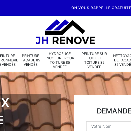
ON VOUS RAPPELLE GRATUIT
HYDROFUGE
PEINTURE SUR
EINTURE
PEINTURE
NETTOYA
INCOLORE POUR
TUILE ET
RRONNERIE
FAÇADE 85
DE FAÇA
TOITURE 85
TOITURE 85
5 VENDÉE
VENDÉE
85 VENDÉ
VENDÉE
VENDÉE
IX
DEMANDE 
E