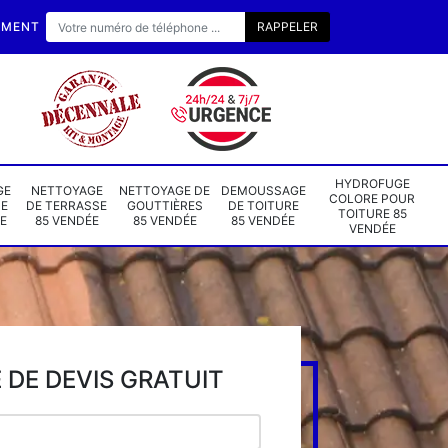
EMENT
HYDROFUGE
GE
NETTOYAGE
NETTOYAGE DE
DEMOUSSAGE
COLORE POUR
DE
DE TERRASSE
GOUTTIÈRES
DE TOITURE
TOITURE 85
E
85 VENDÉE
85 VENDÉE
85 VENDÉE
VENDÉE
DE DEVIS GRATUIT