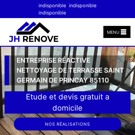
indisponible
indisponible
indisponible
MENU
ENTREPRISE RÉACTIVE
NETTOYAGE DE TERRASSE SAINT
GERMAIN DE PRINCAY 85110
Etude et devis gratuit a
domicile
NOS RÉALISATIONS