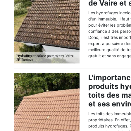
de Vaire et
Les hydrofuges incolor
d'un immeuble. Il faut
pour éviter les problè
confiance à des person
Donc, il est très impo
expert a pu suivre des
meilleure qualité de t
gratuit et sans engag
L'importanc
produits hy
toits des ma
et ses envi
Les toits des immeuble
propriétaires. En effet,
produits hydrofuges. 