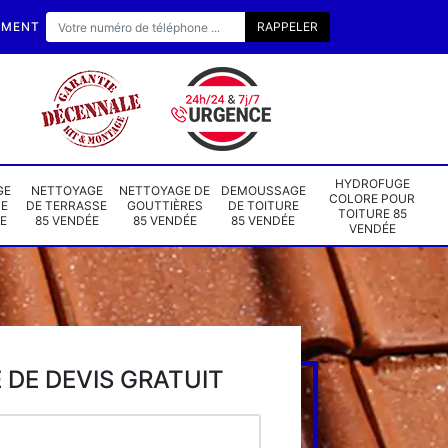
EMENT
HYDROFUGE
GE
NETTOYAGE
NETTOYAGE DE
DEMOUSSAGE
COLORE POUR
DE
DE TERRASSE
GOUTTIÈRES
DE TOITURE
TOITURE 85
E
85 VENDÉE
85 VENDÉE
85 VENDÉE
VENDÉE
DE DEVIS GRATUIT