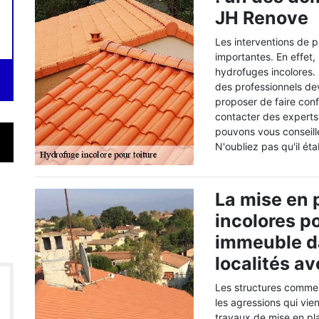
JH Renove
Les interventions de p
importantes. En effet, i
hydrofuges incolores. P
des professionnels de
proposer de faire co
contacter des experts
pouvons vous conseill
N'oubliez pas qu'il ét
La mise en 
incolores po
immeuble dan
localités a
Les structures comme l
les agressions qui vienn
travaux de mise en pl