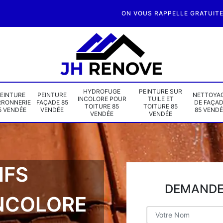
ON VOUS RAPPELLE GRATUIT
HYDROFUGE
PEINTURE SUR
EINTURE
PEINTURE
NETTOYA
INCOLORE POUR
TUILE ET
RRONNERIE
FAÇADE 85
DE FAÇA
TOITURE 85
TOITURE 85
5 VENDÉE
VENDÉE
85 VENDÉ
VENDÉE
VENDÉE
IFS
DEMANDE 
NCOLORE