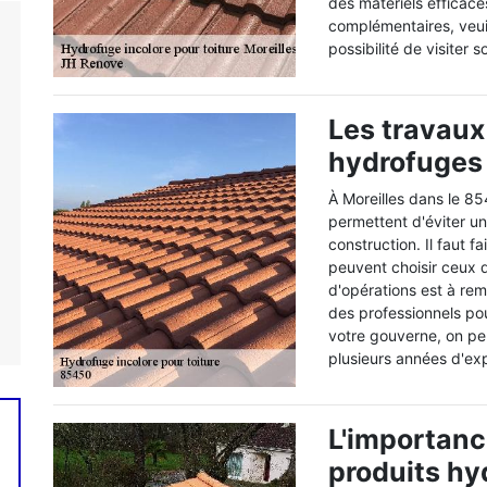
des matériels efficace
complémentaires, veuil
possibilité de visiter 
Les travaux
hydrofuges 
À Moreilles dans le 854
permettent d'éviter un
construction. Il faut f
peuvent choisir ceux q
d'opérations est à rema
des professionnels pour
votre gouverne, on pe
plusieurs années d'ex
L'importanc
produits hy