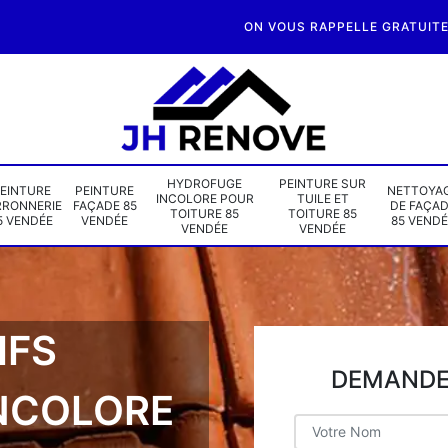
ON VOUS RAPPELLE GRATUIT
HYDROFUGE
PEINTURE SUR
EINTURE
PEINTURE
NETTOYA
INCOLORE POUR
TUILE ET
RRONNERIE
FAÇADE 85
DE FAÇA
TOITURE 85
TOITURE 85
5 VENDÉE
VENDÉE
85 VENDÉ
VENDÉE
VENDÉE
IFS
DEMANDE 
NCOLORE