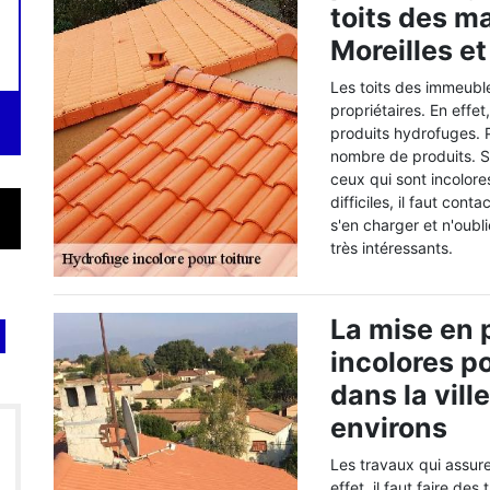
toits des ma
Moreilles e
Les toits des immeuble
propriétaires. En effet,
produits hydrofuges. 
nombre de produits. Si 
ceux qui sont incolore
difficiles, il faut co
s'en charger et n'oubl
très intéressants.
La mise en 
incolores p
dans la vill
environs
Les travaux qui assuren
effet, il faut faire d