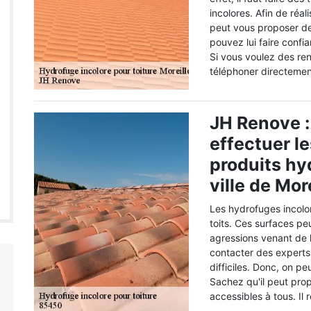
incolores. Afin de réali
peut vous proposer d
pouvez lui faire confi
Si vous voulez des re
téléphoner directemen
JH Renove :
effectuer l
produits hy
ville de Mor
Les hydrofuges incolor
toits. Ces surfaces pe
agressions venant de l'
contacter des experts 
difficiles. Donc, on p
Sachez qu'il peut prop
accessibles à tous. Il