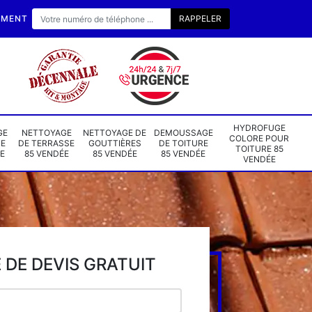
EMENT
HYDROFUGE
GE
NETTOYAGE
NETTOYAGE DE
DEMOUSSAGE
COLORE POUR
DE
DE TERRASSE
GOUTTIÈRES
DE TOITURE
TOITURE 85
E
85 VENDÉE
85 VENDÉE
85 VENDÉE
VENDÉE
DE DEVIS GRATUIT