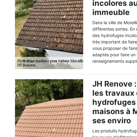
incolores au
immeuble
Dans la ville de Morei
différentes sortes. En 
des hydrofuges incolore
très important de fair
vous proposer de fair
adaptés pour faire un 
renseignements supplé
JH Renove : 
les travaux
hydrofuges i
maisons à M
ses enviro
Les produits hydrofuge