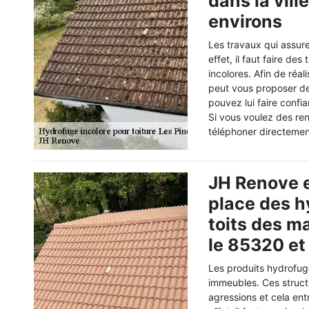
dans la vill
environs
Les travaux qui assuren
effet, il faut faire d
incolores. Afin de réali
peut vous proposer d
pouvez lui faire confi
Si vous voulez des re
téléphoner directemen
JH Renove e
place des h
toits des m
le 85320 et
Les produits hydrofuge
immeubles. Ces struct
agressions et cela entr