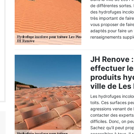
de différentes sortes. 
des hydrofuges incolore
très important de fair
vous proposer de fair
adaptés pour faire un 
renseignements supplé
JH Renove :
effectuer l
produits hy
ville de Les
Les hydrofuges incolor
toits. Ces surfaces pe
agressions venant de l'
contacter des experts 
difficiles. Donc, on p
Sachez qu'il peut prop
accessibles à tous. Il