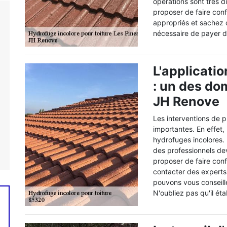
opérations sont très di
proposer de faire conf
appropriés et sachez q
nécessaire de payer de
L'applicati
: un des d
JH Renove
Les interventions de p
importantes. En effet, i
hydrofuges incolores. P
des professionnels de
proposer de faire co
contacter des experts
pouvons vous conseill
N'oubliez pas qu'il ét