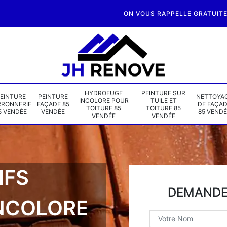
ON VOUS RAPPELLE GRATUIT
HYDROFUGE
PEINTURE SUR
EINTURE
PEINTURE
NETTOYA
INCOLORE POUR
TUILE ET
RRONNERIE
FAÇADE 85
DE FAÇA
TOITURE 85
TOITURE 85
5 VENDÉE
VENDÉE
85 VENDÉ
VENDÉE
VENDÉE
IFS
DEMANDE 
NCOLORE