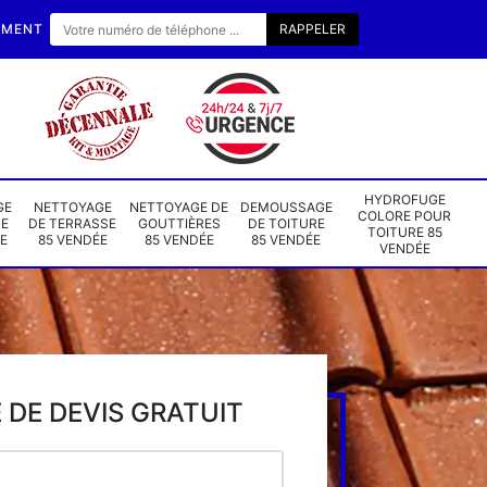
EMENT
HYDROFUGE
GE
NETTOYAGE
NETTOYAGE DE
DEMOUSSAGE
COLORE POUR
DE
DE TERRASSE
GOUTTIÈRES
DE TOITURE
TOITURE 85
E
85 VENDÉE
85 VENDÉE
85 VENDÉE
VENDÉE
DE DEVIS GRATUIT