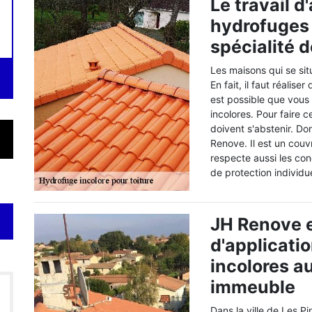
Le travail d
hydrofuges i
spécialité 
Les maisons qui se si
En fait, il faut réalis
est possible que vous
incolores. Pour faire c
doivent s'abstenir. Do
Renove. Il est un couv
respecte aussi les con
de protection individue
JH Renove e
d'applicati
incolores au
immeuble
Dans la ville de Les P